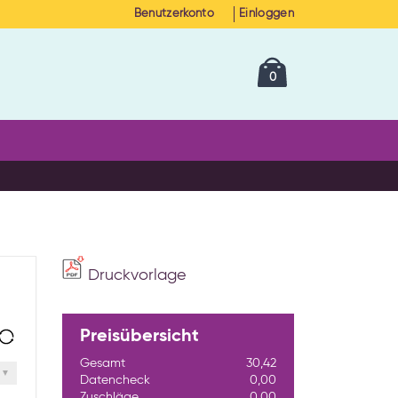
Benutzerkonto
Einloggen
Cart
Artikel
0
Druckvorlage
Preisübersicht
Gesamt
30,42
Datencheck
0,00
Zuschläge
0,00