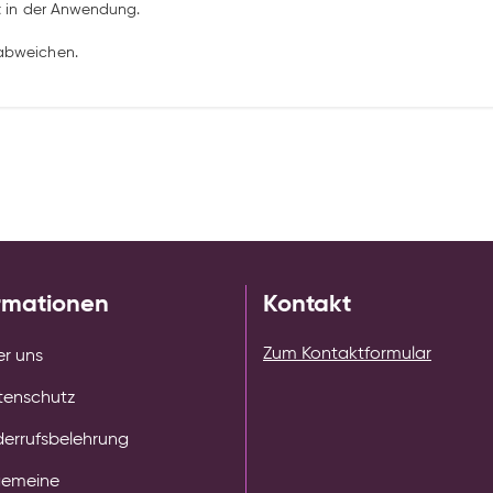
ht in der Anwendung.
 abweichen.
rmationen
Kontakt
Zum Kontaktformular
r uns
tenschutz
errufsbelehrung
gemeine