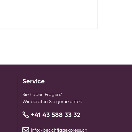
Service
Sie haben Fragen?
Wir beraten Sie gerne unter:
+41 43 588 33 32
info@beachflagexpress.ch