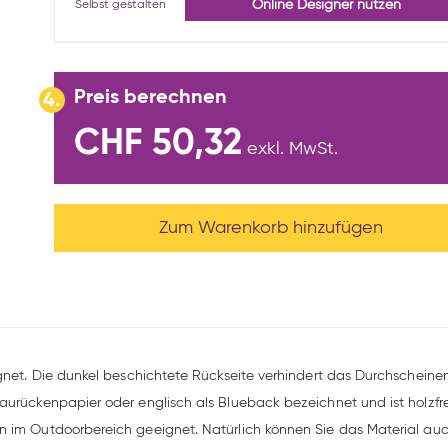
Online Designer nutzen
Selbst gestalten
Preis berechnen
4.
CHF 50,32
exkl. MwSt.
Zum Warenkorb hinzufügen
ignet. Die dunkel beschichtete Rückseite verhindert das Durchscheine
urückenpapier oder englisch als Blueback bezeichnet und ist holzfrei
 im Outdoorbereich geeignet. Natürlich können Sie das Material auch