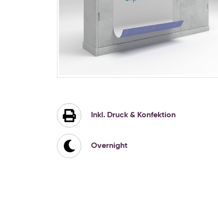
Zum
Anfang
der
Bildgalerie
Inkl. Druck & Konfektion
springen
Overnight