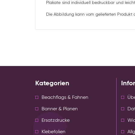
Plakate sind individuell bedruckbar und leic
Die Abbildung kann vom gelieferten Produkt
Kategorien
Info
Beachflags & Fahnen
Übe
Banner & Planen
Da
Ersatzdrucke
Wid
Klebefolien
All