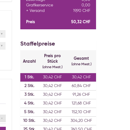
Grafikerservice
0,00
Versand
19,90 CHF
Preis
50,32 CHF
Staffelpreise
Preis pro
Gesamt
Anzahl
Stück
(ohne Mwst.)
(ohne Mwst.)
1
Stk.
30,42 CHF
30,42 CHF
2
Stk.
30,42 CHF
60,84 CHF
3
Stk.
30,42 CHF
91,26 CHF
4
Stk.
30,42 CHF
121,68 CHF
5
Stk.
30,42 CHF
152,10 CHF
10
Stk.
30,42 CHF
304,20 CHF
25
Stk.
30,42 CHF
760,50 CHF