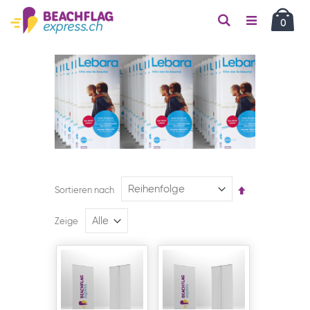
Car
Suche
Artikel
0
Absteigend
Sortieren nach
sortieren
Zeige