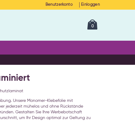
Benutzerkonto
Einloggen
Cart
Artikel
0
aminiert
hutzlaminat
abung. Unsere Monomer-Klebefolie mit
aber jederzeit mühelos und ohne Rückstände
rgründen. Gestalten Sie Ihre Werbebotschaft
schnitt, um Ihr Design optimal zur Geltung zu