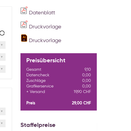
Datenblatt
Druckvorlage
Druckvorlage
Preisübersicht
Gesamt
9,10
Datencheck
0,00
Zuschläge
0,00
Grafikerservice
0,00
Versand
19,90 CHF
Preis
29,00 CHF
Staffelpreise