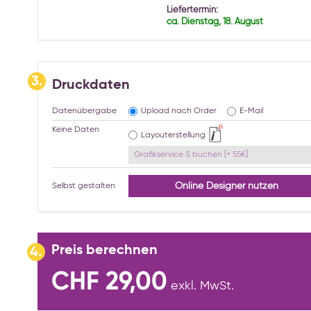
Liefertermin:
ca. Dienstag, 18. August
3.
Druckdaten
Datenübergabe
Upload nach Order
E-Mail
Keine Daten
Layouterstellung
Grafikservice S buchen [+ 55€]
Online Designer nutzen
Selbst gestalten
Preis berechnen
4.
CHF 29,00
exkl. MwSt.