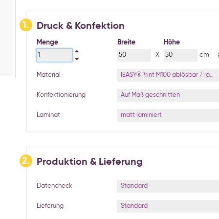
1.
Druck & Konfektion
Menge
Breite
Höhe
X
cm
IEASY®Print M100 ablösbar / laminiert
Material
Auf Maß geschnitten
Konfektionierung
matt laminiert
Laminat
2.
Produktion & Lieferung
Standard
Datencheck
Standard
Lieferung