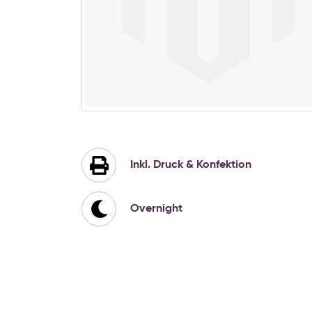
Zum
Anfang
der
Bildgalerie
Inkl. Druck & Konfektion
springen
Overnight