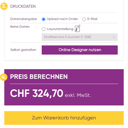
3.
DRUCKDATEN
Datenübergabe
Upload nach Order
E-Mail
Keine Daten
Layouterstellung
Grafikservice S buchen [+ 55€]
Online Designer nutzen
Selbst gestalten
PREIS BERECHNEN
4.
CHF 324,70
exkl. MwSt.
Zum Warenkorb hinzufügen