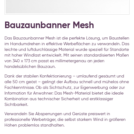
Zum
Anfang
Bauzaunbanner Mesh
der
Bildgalerie
Das Bauzaunbanner Mesh ist die perfekte Lösung, um Baustellen
springen
im Handumdrehen in effektive Werbeflächen zu verwandeln. Das
leichte und luftdurchlässige Material wurde speziell für Standorte
mit hoher Windlast entwickelt. Mit seinen standardisierten Maßen
von 340 x 173 cm passt es millimetergenau an jeden
handelsüblichen Bauzaun.
Dank der stabilen Konfektionierung – umlaufend gesäumt und
alle 50 cm geöst – gelingt der Aufbau schnell und mühelos ohne
Fachkenntnisse. Ob als Sichtschutz, zur Eigenwerbung oder zur
Information für Anwohner: Das Mesh-Material bietet die ideale
Kombination aus technischer Sicherheit und erstklassiger
Sichtbarkeit.
Verwandeln Sie Absperrungen und Gerüste preiswert in
professionelle Werbeträger, die selbst starkem Wind in größeren
Höhen problemlos standhalten.