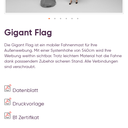
Zum
Anfang
Gigant Flag
der
Bildgalerie
Die Gigant Flag ist ein mobiler Fahnenmast für Ihre
springen
Außenwerbung. Mit einer Systemhöhe von 540cm wird Ihre
Werbung weithin sichtbar. Trotz leichtem Material hat die Fahne
dank passsendem Zubehör sicheren Stand. Alle Verbindungen
sind verschraubt.
Datenblatt
Druckvorlage
B1 Zertifikat