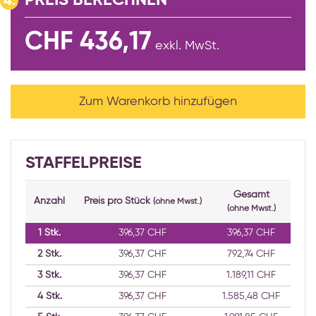
PREIS BERECHNEN
4.
CHF 436,17
exkl. MwSt.
Zum Warenkorb hinzufügen
STAFFELPREISE
Gesamt
Anzahl
Preis pro Stück
(ohne Mwst.)
(ohne Mwst.)
1
Stk.
396,37 CHF
396,37 CHF
2
Stk.
396,37 CHF
792,74 CHF
3
Stk.
396,37 CHF
1.189,11 CHF
4
Stk.
396,37 CHF
1.585,48 CHF