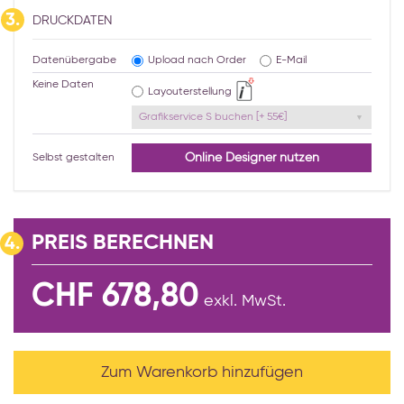
3.
DRUCKDATEN
Datenübergabe
Upload nach Order
E-Mail
Keine Daten
Layouterstellung
Grafikservice S buchen [+ 55€]
Online Designer nutzen
Selbst gestalten
PREIS BERECHNEN
4.
CHF 678,80
exkl. MwSt.
Zum Warenkorb hinzufügen