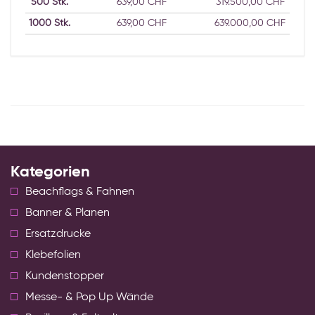
500
Stk.
639,00 CHF
319.500,00 CHF
1000
Stk.
639,00 CHF
639.000,00 CHF
Kategorien
Beachflags & Fahnen
Banner & Planen
Ersatzdrucke
Klebefolien
Kundenstopper
Messe- & Pop Up Wände