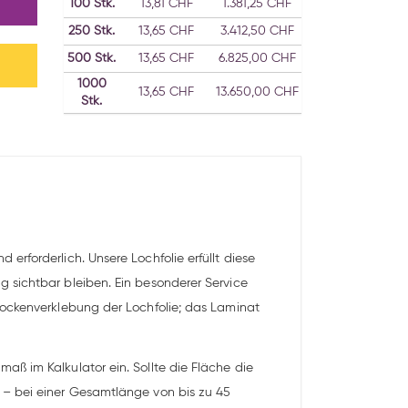
100
Stk.
13,81 CHF
1.381,25 CHF
250
Stk.
13,65 CHF
3.412,50 CHF
500
Stk.
13,65 CHF
6.825,00 CHF
1000
13,65 CHF
13.650,00 CHF
Stk.
rforderlich. Unsere Lochfolie erfüllt diese
 sichtbar bleiben. Ein besonderer Service
rockenverklebung der Lochfolie; das Laminat
ß im Kalkulator ein. Sollte die Fläche die
 – bei einer Gesamtlänge von bis zu 45