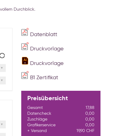
 vollem Durchblick.
Datenblatt
Druckvorlage
Druckvorlage
B1 Zertifikat
Preisübersicht
Gesamt
17,88
Datencheck
0,00
Zuschläge
0,00
Grafikerservice
0,00
Versand
19,90 CHF