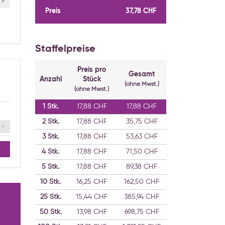
Preis
37,78 CHF
Staffelpreise
Preis pro
Gesamt
Anzahl
Stück
(ohne Mwst.)
(ohne Mwst.)
1
Stk.
17,88 CHF
17,88 CHF
2
Stk.
17,88 CHF
35,75 CHF
3
Stk.
17,88 CHF
53,63 CHF
4
Stk.
17,88 CHF
71,50 CHF
5
Stk.
17,88 CHF
89,38 CHF
10
Stk.
16,25 CHF
162,50 CHF
25
Stk.
15,44 CHF
385,94 CHF
50
Stk.
13,98 CHF
698,75 CHF