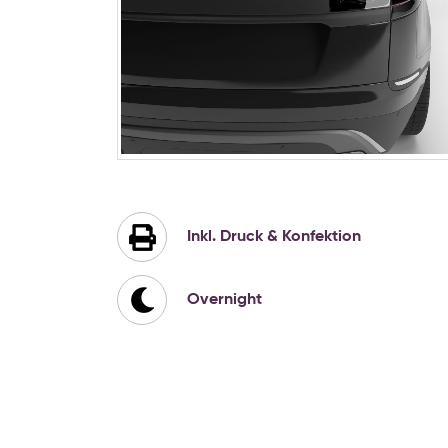
Zum
Anfang
der
Bildgalerie
Inkl. Druck & Konfektion
springen
Overnight