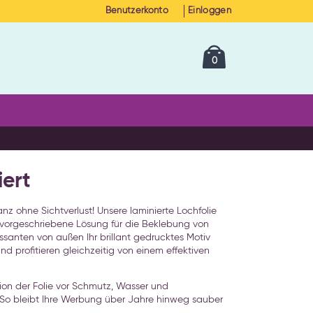
Benutzerkonto
Einloggen
Cart
Artikel
0
iert
z ohne Sichtverlust! Unsere laminierte Lochfolie
 vorgeschriebene Lösung für die Beklebung von
nten von außen Ihr brillant gedrucktes Motiv
d profitieren gleichzeitig von einem effektiven
tion der Folie vor Schmutz, Wasser und
 So bleibt Ihre Werbung über Jahre hinweg sauber