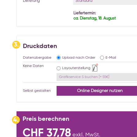
Standard
Lieferung
Liefertermin:
ca. Dienstag, 18. August
3.
Druckdaten
Datenübergabe
Upload nach Order
E-Mail
Keine Daten
Layouterstellung
Grafikservice S buchen [+ 55€]
Online Designer nutzen
Selbst gestalten
Preis berechnen
4.
CHF 37,78
exkl. MwSt.