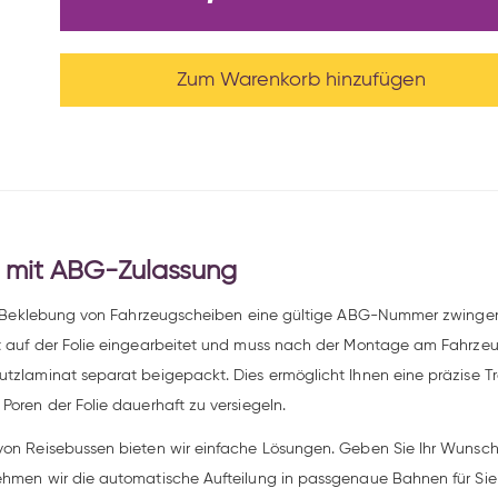
Zum Warenkorb hinzufügen
ie mit ABG-Zulassung
die Beklebung von Fahrzeugscheiben eine gültige ABG-Nummer zwingend e
t auf der Folie eingearbeitet und muss nach der Montage am Fahrzeug
utzlaminat separat beigepackt. Dies ermöglicht Ihnen eine präzise T
Poren der Folie dauerhaft zu versiegeln.
von Reisebussen bieten wir einfache Lösungen. Geben Sie Ihr Wunschma
nehmen wir die automatische Aufteilung in passgenaue Bahnen für Sie