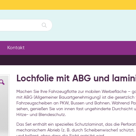
Suche
Kontakt
Lochfolie mit ABG und lamin
Machen Sie Ihre Fahrzeugflotte zur mobilen Werbefläche – gan
mit ABG (Allgemeiner Bauartgenehmigung) ist die gesetzlich
Fahrzeugscheiben an PKW, Bussen und Bahnen. Während Passa
sehen, genießen Sie von innen fast ungehinderte Durchsicht un
Hitze- und Blendeschutz.
Das Set enthält ein spezielles Schutzlaminat, das die Perfora
mechanischem Abrieb (z. B. durch Scheibenwischer) schützt.
und brillant, ohne dass die Sicht getrübt wird.