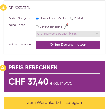
3.
DRUCKDATEN
Datenübergabe
Upload nach Order
E-Mail
Keine Daten
Layouterstellung
Grafikservice S buchen [+ 55€]
Online Designer nutzen
Selbst gestalten
PREIS BERECHNEN
4.
CHF 37,40
exkl. MwSt.
Zum Warenkorb hinzufügen