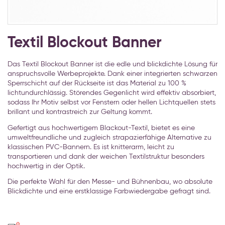
Zum
Anfang
Textil Blockout Banner
der
Bildgalerie
Das Textil Blockout Banner ist die edle und blickdichte Lösung für
springen
anspruchsvolle Werbeprojekte. Dank einer integrierten schwarzen
Sperrschicht auf der Rückseite ist das Material zu 100 %
lichtundurchlässig. Störendes Gegenlicht wird effektiv absorbiert,
sodass Ihr Motiv selbst vor Fenstern oder hellen Lichtquellen stets
brillant und kontrastreich zur Geltung kommt.
Gefertigt aus hochwertigem Blackout-Textil, bietet es eine
umweltfreundliche und zugleich strapazierfähige Alternative zu
klassischen PVC-Bannern. Es ist knitterarm, leicht zu
transportieren und dank der weichen Textilstruktur besonders
hochwertig in der Optik.
Die perfekte Wahl für den Messe- und Bühnenbau, wo absolute
Blickdichte und eine erstklassige Farbwiedergabe gefragt sind.