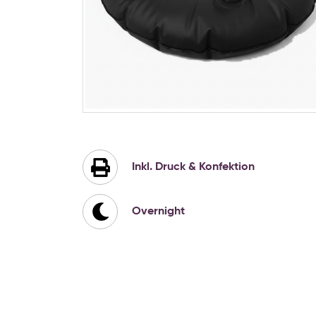
Zum
Anfang
der
Bildgalerie
Inkl. Druck & Konfektion
springen
Overnight