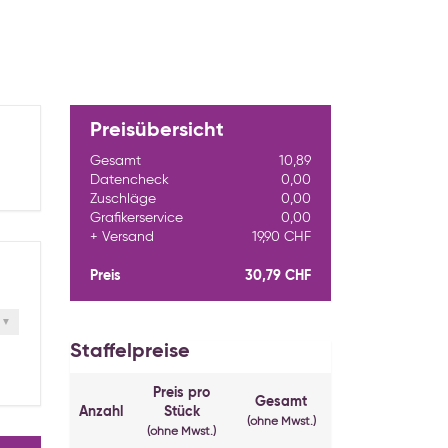
Preisübersicht
Gesamt
10,89
Datencheck
0,00
Zuschläge
0,00
Grafikerservice
0,00
Versand
19,90 CHF
Preis
30,79 CHF
Staffelpreise
Preis pro
Gesamt
Anzahl
Stück
(ohne Mwst.)
(ohne Mwst.)