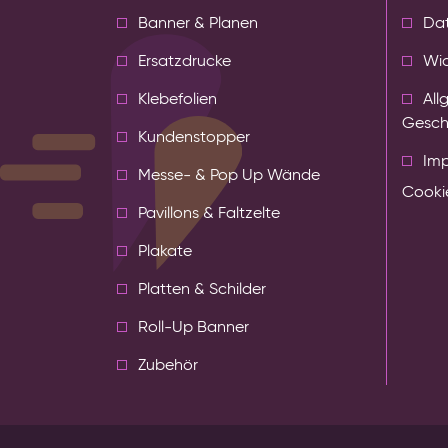
Banner & Planen
Da
Ersatzdrucke
Wid
Klebefolien
All
Gesch
Kundenstopper
Im
Messe- & Pop Up Wände
Cookie
Pavillons & Faltzelte
Plakate
Platten & Schilder
Roll-Up Banner
Zubehör