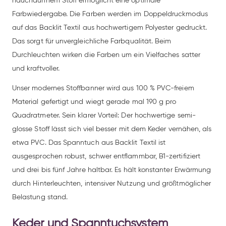
hauchdünnem Stoff ermöglicht eine optimale
Farbwiedergabe. Die Farben werden im Doppeldruckmodus
auf das Backlit Textil aus hochwertigem Polyester gedruckt.
Das sorgt für unvergleichliche Farbqualität. Beim
Durchleuchten wirken die Farben um ein Vielfaches satter
und kraftvoller.
Unser modernes Stoffbanner wird aus 100 % PVC-freiem
Material gefertigt und wiegt gerade mal 190 g pro
Quadratmeter. Sein klarer Vorteil: Der hochwertige semi-
glosse Stoff lässt sich viel besser mit dem Keder vernähen, als
etwa PVC. Das Spanntuch aus Backlit Textil ist
ausgesprochen robust, schwer entflammbar, B1-zertifiziert
und drei bis fünf Jahre haltbar. Es hält konstanter Erwärmung
durch Hinterleuchten, intensiver Nutzung und größtmöglicher
Belastung stand.
Keder und Spanntuchsystem