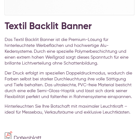
Zum
Anfang
Textil Backlit Banner
der
Bildgalerie
Das Textil Backlit Banner ist die Premium-Lösung für
springen
hinterleuchtete Werbeflächen und hochwertige Alu-
Kedersysteme. Durch eine spezielle Polymerbeschichtung und
einen extrem hohen Weißgrad sorgt dieses Spanntuch für eine
brillante Lichtverteilung ohne Schattenbildung.
Der Druck erfolgt im speziellen Doppeldruckmodus, wodurch die
Farben selbst bei starker Durchleuchtung ihre volle Sättigung
und Tiefe behalten. Das ultraleichte, PVC-freie Material besticht
durch eine edle Semi-Gloss-Haptik und lässt sich dank seiner
Flexibilität perfekt und faltenfrei in Rahmensysteme einspannen.
Hinterleuchten Sie Ihre Botschaft mit maximaler Leuchtkraft –
ideal für Messebau, Verkaufsräume und exklusive Leuchtkästen.
Datenblatt