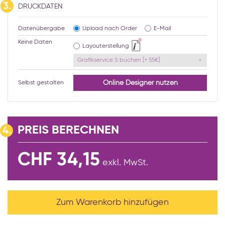
3.
DRUCKDATEN
Datenübergabe
Upload nach Order
E-Mail
Keine Daten
Layouterstellung
Grafikservice S buchen [+ 55€]
Online Designer nutzen
Selbst gestalten
PREIS BERECHNEN
4.
CHF 34,15
exkl. MwSt.
Zum Warenkorb hinzufügen