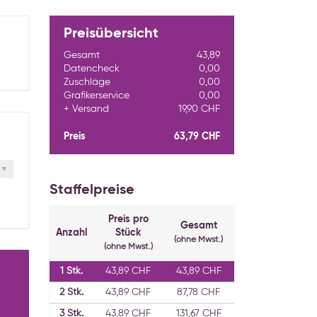
Preisübersicht
Gesamt
43,89
Datencheck
0,00
Zuschläge
0,00
Grafikerservice
0,00
Versand
19,90 CHF
Preis
63,79 CHF
Staffelpreise
Preis pro
Gesamt
Anzahl
Stück
(ohne Mwst.)
(ohne Mwst.)
1
Stk.
43,89 CHF
43,89 CHF
2
Stk.
43,89 CHF
87,78 CHF
3
Stk.
43,89 CHF
131,67 CHF