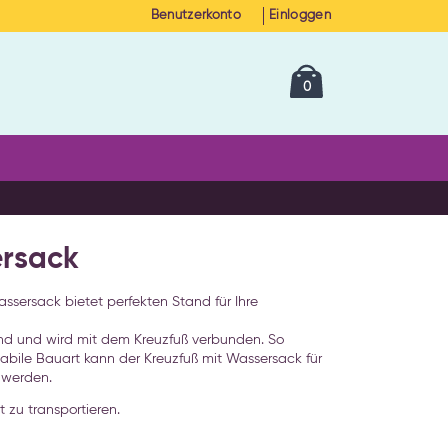
Benutzerkonto
Einloggen
Cart
Artikel
0
ersack
Wassersack bietet perfekten Stand für Ihre
nd und wird mit dem Kreuzfuß verbunden. So
tabile Bauart kann der Kreuzfuß mit Wassersack für
 werden.
 zu transportieren.