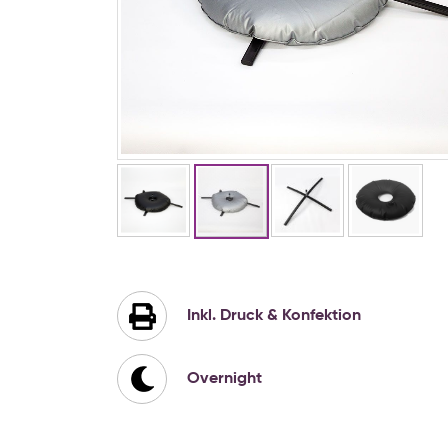
Zum
Anfang
der
Bildgalerie
Inkl. Druck & Konfektion
springen
Overnight