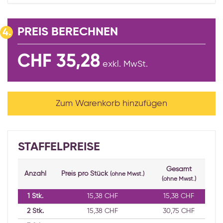
PREIS BERECHNEN
4.
CHF 35,28
exkl. MwSt.
Zum Warenkorb hinzufügen
STAFFELPREISE
Gesamt
Anzahl
Preis pro Stück
(ohne Mwst.)
(ohne Mwst.)
1
Stk.
15,38 CHF
15,38 CHF
2
Stk.
15,38 CHF
30,75 CHF