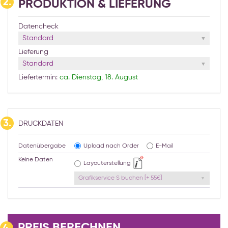
2.
PRODUKTION & LIEFERUNG
Datencheck
Standard
Lieferung
Standard
Liefertermin:
ca. Dienstag, 18. August
3.
DRUCKDATEN
Datenübergabe
Upload nach Order
E-Mail
Keine Daten
Layouterstellung
Grafikservice S buchen [+ 55€]
PREIS BERECHNEN