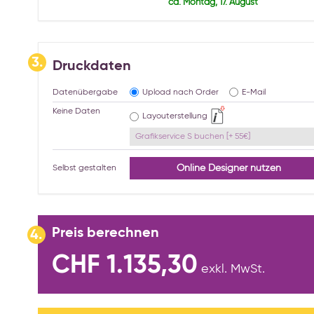
ca. Montag, 17. August
3.
Druckdaten
Datenübergabe
Upload nach Order
E-Mail
Keine Daten
Layouterstellung
Grafikservice S buchen [+ 55€]
Online Designer nutzen
Selbst gestalten
Preis berechnen
4.
CHF 1.135,30
exkl. MwSt.