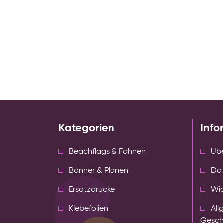
Kategorien
Info
Beachflags & Fahnen
Übe
Banner & Planen
Da
Ersatzdrucke
Wid
Klebefolien
All
Gesch