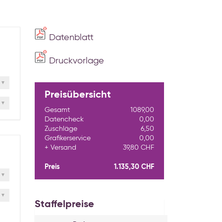
Datenblatt
Druckvorlage
Preisübersicht
Gesamt
1089,00
Datencheck
0,00
Zuschläge
6,50
Grafikerservice
0,00
Versand
39,80 CHF
Preis
1.135,30 CHF
Staffelpreise