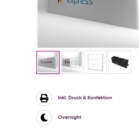
Zum
Anfang
der
Bildgalerie
Inkl. Druck & Konfektion
springen
Overnight