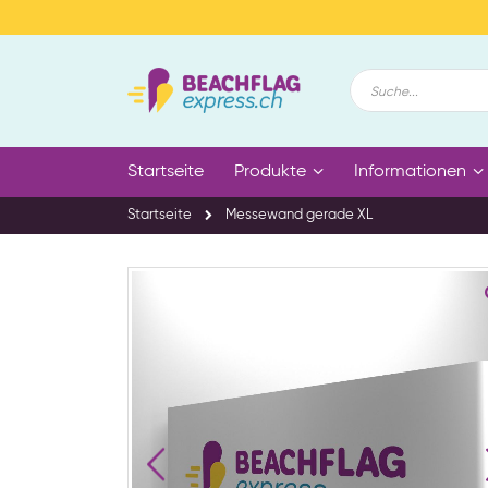
Zum
Inhalt
springen
Suche
Startseite
Produkte
Informationen
Startseite
Messewand gerade XL
Zum
Ende
der
Bildgalerie
springen