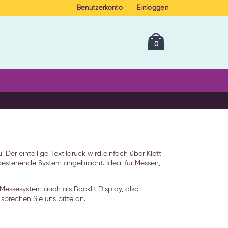
Benutzerkonto
Einloggen
Cart
Artikel
0
Der einteilige Textildruck wird einfach über Klett
stehende System angebracht. Ideal für Messen,
ssesystem auch als Backlit Display, also
sprechen Sie uns bitte an.